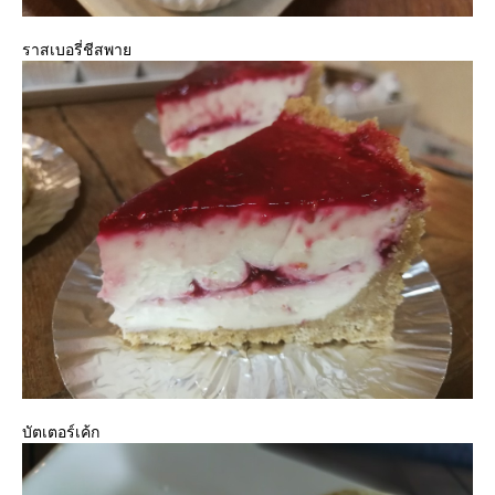
ราสเบอรี่ชีสพา
บัตเตอร์เค้ก